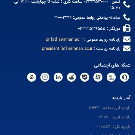
تلفن : 02331530000 ساعت کاری : شنبه تا چهارشنبه 7:30 الی
15:30
سامانه پیامکی روابط عمومی: 30002314
دورنگار : 02331539555
رایانامه روابط عمومی :
pr [at] semnan.ac.ir
رایانامه ریاست :
president [at] semnan.ac.ir
شبکه های اجتماعی
آمار بازدید
بازدید این صفحه : 10993
بازدید امروز : 2459
بازدید کل : 20965591