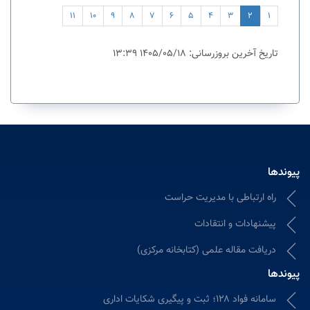
11
10
9
8
7
6
5
4
3
2
1
تاریخ آخرین بروزرسانی: 1405/05/18 13:39
پیوندها
راه ارتباطی با مدیریت حراست
پیشنهادات و انتقادات
دریافت مقاله علمی (کتابخانه مرکزی)
پیوندها
سامانه فواد ۱۲۸؛ ثبت و پیگیری شکایات اداری