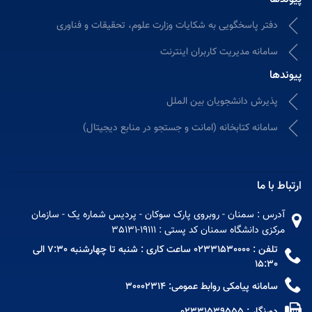
دفتر پاسخگویی به شکایات وزارت علوم، تحقیقات و فناوری
سامانه مدیریت کاربران اینترنت
پیوندها
پذیرش دانشجویان بین الملل
سامانه كتابخانه (امانت و جستجو در منابع دیجیتال)
ارتباط با ما
آدرس : سمنان - روبروی پارک سوکان - پردیس شماره یک - سازمان
مرکزی دانشگاه سمنان کد پستی : 19111-35131
تلفن : 02331530000 ساعت کاری : شنبه تا چهارشنبه 7:30 الی
15:30
سامانه پیامکی روابط عمومی: 30002314