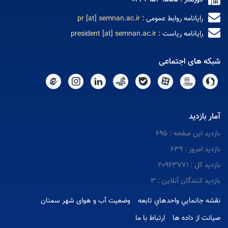
دورنگار : 02331539555
رایانامه روابط عمومی :
pr [at] semnan.ac.ir
رایانامه ریاست :
president [at] semnan.ac.ir
شبکه های اجتماعی
آمار بازدید
بازدید این صفحه : 695
بازدید امروز : 639
بازدید کل : 20963771
بازدید کنندگان آنلاین : 3
نقشه جانمايي واحدهاي تابعه
وضعیت آب و هوای شهر سمنان
صیانت از داده ها
ارتباط با ما