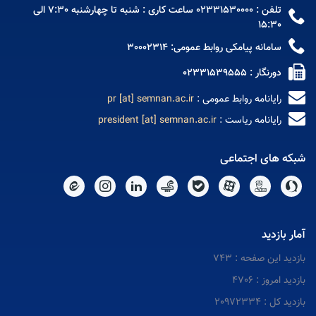
تلفن : 02331530000 ساعت کاری : شنبه تا چهارشنبه 7:30 الی
15:30
سامانه پیامکی روابط عمومی: 30002314
دورنگار : 02331539555
رایانامه روابط عمومی :
pr [at] semnan.ac.ir
رایانامه ریاست :
president [at] semnan.ac.ir
شبکه های اجتماعی
آمار بازدید
بازدید این صفحه : 743
بازدید امروز : 4706
بازدید کل : 20972334