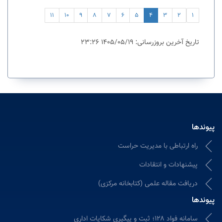
11
10
9
8
7
6
5
4
3
2
1
تاریخ آخرین بروزرسانی: 1405/05/19 23:26
پیوندها
راه ارتباطی با مدیریت حراست
پیشنهادات و انتقادات
دریافت مقاله علمی (کتابخانه مرکزی)
پیوندها
سامانه فواد ۱۲۸؛ ثبت و پیگیری شکایات اداری