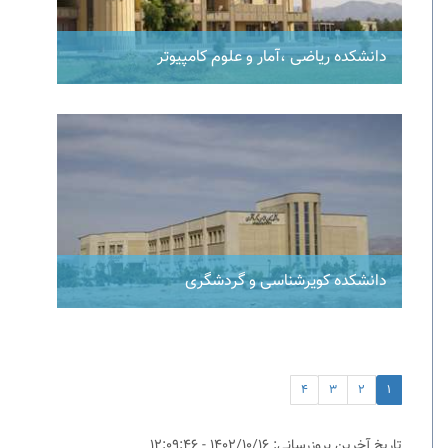
دانشکده ریاضی ،آمار و علوم کامپیوتر
دانشکده کویرشناسی و گردشگری
4
3
2
1
تاریخ آخرین بروزرسانی: 1402/10/16 - 12:09:46