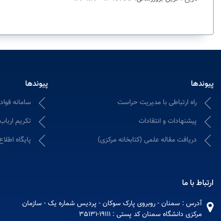
پیوندها
پیوندها
راه ارتباطی با مدیریت حراست
سامانه فواد ۱۲۸؛ ثبت و پیگیری شکایات ادا
پیشنهادات و انتقادات
تکریم ارباب
دریافت مقاله علمی (کتابخانه مرکزی)
پایگاه اطلاع
ارتباط با ما
آدرس : سمنان - روبروی پارک سوکان - پردیس شماره یک - سازمان
مرکزی دانشگاه سمنان کد پستی : 19111-35131