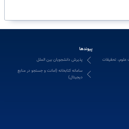
پیوندها
 علوم، تحقیقات
پذیرش دانشجویان بین الملل
سامانه كتابخانه (امانت و جستجو در منابع
دیجیتال)