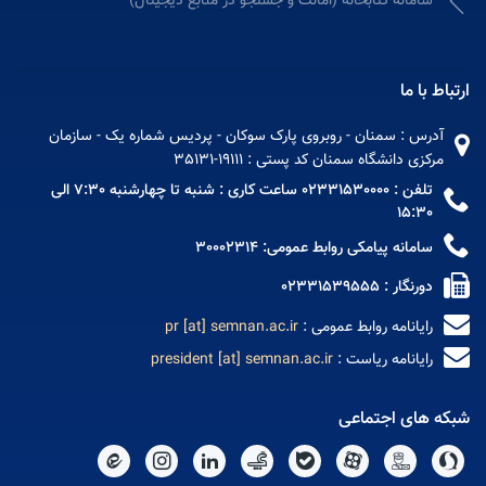
سامانه كتابخانه (امانت و جستجو در منابع دیجیتال)
ارتباط با ما
آدرس : سمنان - روبروی پارک سوکان - پردیس شماره یک - سازمان
مرکزی دانشگاه سمنان کد پستی : 19111-35131
تلفن : 02331530000 ساعت کاری : شنبه تا چهارشنبه 7:30 الی
15:30
سامانه پیامکی روابط عمومی: 30002314
دورنگار : 02331539555
رایانامه روابط عمومی :
pr [at] semnan.ac.ir
رایانامه ریاست :
president [at] semnan.ac.ir
شبکه های اجتماعی