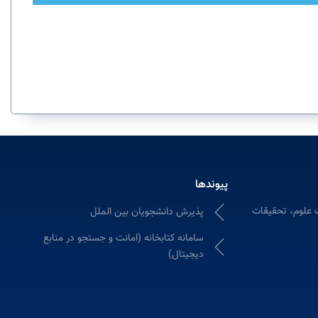
پیوندها
 علوم، تحقیقات
پذیرش دانشجویان بین الملل
سامانه كتابخانه (امانت و جستجو در منابع
دیجیتال)