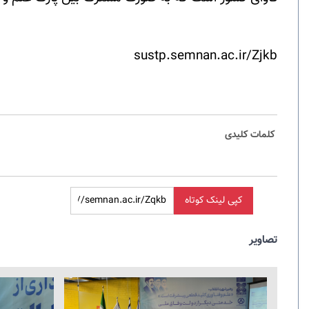
sustp.semnan.ac.ir/Zjkb
کلمات کلیدی
کپی لینک کوتاه
تصاویر