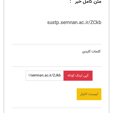
متن کامل خبر
:
sustp.semnan.ac.ir/ZCkb
کلمات کلیدی
کپی لینک کوتاه
لیست اخبار