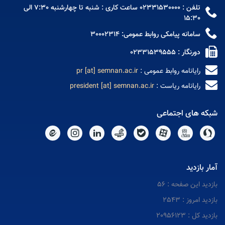
تلفن : 02331530000 ساعت کاری : شنبه تا چهارشنبه 7:30 الی
15:30
سامانه پیامکی روابط عمومی: 30002314
دورنگار : 02331539555
رایانامه روابط عمومی :
pr [at] semnan.ac.ir
رایانامه ریاست :
president [at] semnan.ac.ir
شبکه های اجتماعی
آمار بازدید
بازدید این صفحه : 56
بازدید امروز : 2543
بازدید کل : 20956123