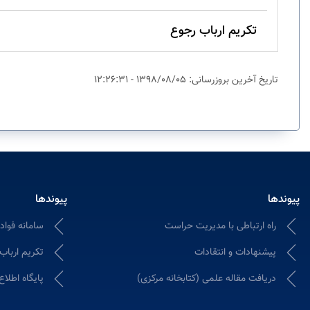
تکریم ارباب رجوع
تاریخ آخرین بروزرسانی: 1398/08/05 - 12:26:31
پیوندها
پیوندها
راه ارتباطی با مدیریت حراست
سامانه فواد ۱۲۸؛ ثبت و پیگیری شکایات ادا
پیشنهادات و انتقادات
تکریم ارباب
دریافت مقاله علمی (کتابخانه مرکزی)
پایگاه اطلاع