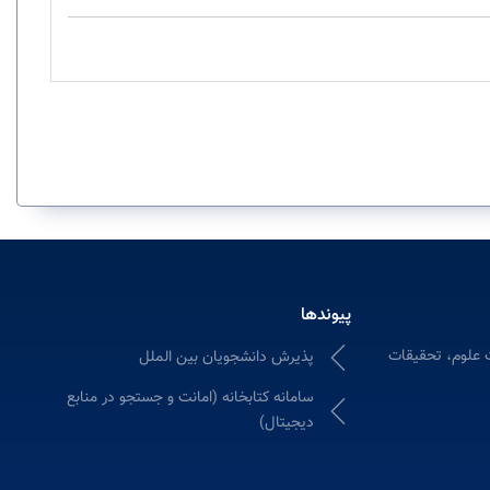
پیوندها
 علوم، تحقیقات
پذیرش دانشجویان بین الملل
سامانه كتابخانه (امانت و جستجو در منابع
دیجیتال)