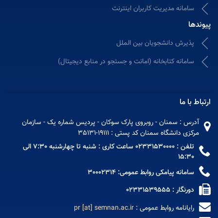
سامانه مدیریت کاربران اینترنت
پیوندها
پذیرش دانشجویان بین الملل
سامانه كتابخانه (امانت و جستجو در منابع دیجیتال)
ارتباط با ما
آدرس : سمنان - روبروی پارک سوکان - پردیس شماره یک - سازمان
مرکزی دانشگاه سمنان کد پستی : 19111-35131
تلفن : 02331530000 ساعت کاری : شنبه تا چهارشنبه 7:30 الی
15:30
سامانه پیامکی روابط عمومی: 30002314
دورنگار : 02331539555
رایانامه روابط عمومی :
pr [at] semnan.ac.ir