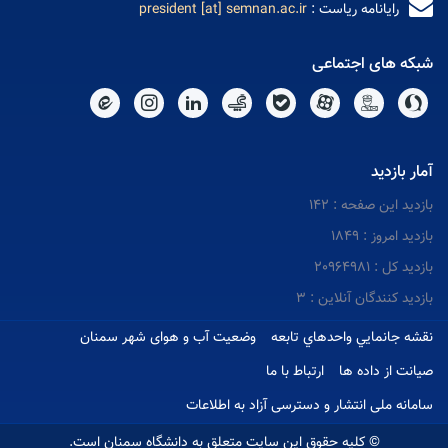
رایانامه ریاست :
president [at] semnan.ac.ir
شبکه های اجتماعی
آمار بازدید
بازدید این صفحه : 142
بازدید امروز : 1849
بازدید کل : 20964981
بازدید کنندگان آنلاین : 3
نقشه جانمايي واحدهاي تابعه
وضعیت آب و هوای شهر سمنان
صیانت از داده ها
ارتباط با ما
سامانه ملی انتشار و دسترسی آزاد به اطلاعات
© کلیه حقوق این سایت متعلق به دانشگاه سمنان است.