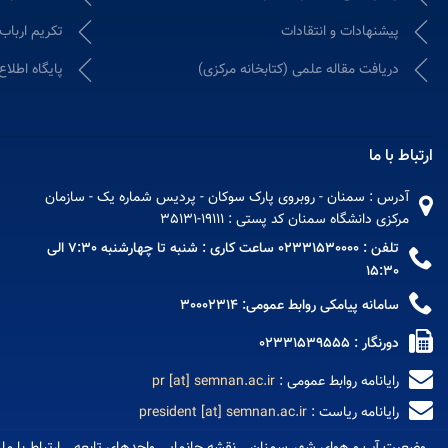
پیشنهادات و انتقادات
تکریم ارباب
دریافت مقاله علمی (کتابخانه مرکزی)
پایگاه اطلاع
ارتباط با ما
آدرس : سمنان - روبروی پارک سوکان - پردیس شماره یک - سازمان
مرکزی دانشگاه سمنان کد پستی : 19111-35131
تلفن : 02331530000 ساعت کاری : شنبه تا چهارشنبه 7:30 الی
15:30
سامانه پیامکی روابط عمومی: 30002314
دورنگار : 02331539555
رایانامه روابط عمومی :
pr [at] semnan.ac.ir
رایانامه ریاست :
president [at] semnan.ac.ir