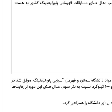
سب مدال طلای مسابقات قهرمانی پاورلیفتینگ کشور به همت
؛ فهیمه کلانتری با اعلام این خبر گفت : عرفان دشتیارپور، دانشجوی ورودی 1400 رشته مهندسی مواد دانشگاه سمنان و قهرمان آسیایی پاورلیفتینگ موفق شد در
مسابقات قهرمانی پاورلیفتینگ دانشجویان سراسر کشور با ثبت مجموع ۴۸۰ کیلوگرم و با اختلاف قابل توجه ۷۰ کیلوگرم نسبت به نفر دوم و ۱۰۰ کیلوگرم نسبت به نفر سوم، مدال طلای این دوره از رقابت‌ها