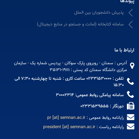
پیوندها
پذیرش دانشجویان بین الملل
سامانه كتابخانه (امانت و جستجو در منابع دیجیتال)
ارتباط با ما
آدرس : سمنان - روبروی پارک سوکان - پردیس شماره یک - سازمان
مرکزی دانشگاه سمنان کد پستی : 19111-35131
تلفن : 02331530000 ساعت کاری : شنبه تا چهارشنبه 7:30 الی
15:30
سامانه پیامکی روابط عمومی: 30002314
دورنگار : 02331539555
رایانامه روابط عمومی :
pr [at] semnan.ac.ir
رایانامه ریاست :
president [at] semnan.ac.ir