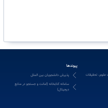
پیوندها
 علوم، تحقیقات
پذیرش دانشجویان بین الملل
سامانه كتابخانه (امانت و جستجو در منابع
دیجیتال)