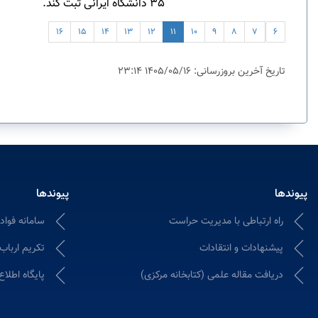
35 دانشگاه ایرانی ثبت کند.
16
15
14
13
12
11
10
9
8
7
6
تاریخ آخرین بروزرسانی: 1405/05/16 23:14
پیوندها
پیوندها
راه ارتباطی با مدیریت حراست
سامانه فواد ۱۲۸؛ ثبت و پیگیری شکایات ادا
پیشنهادات و انتقادات
تکریم ارباب
دریافت مقاله علمی (کتابخانه مرکزی)
پایگاه اطلاع