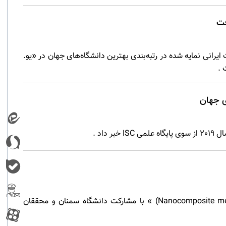
یرانی نمایه شده در رتبه‌بندی بهترین دانشگاه‌های جهان در «یو.
اد .
اختراع «غشای نانوکامپوزیتی در پیل سوختی متانول مستقیم،(Nanocomposite membrane for direct methanol fuel cells) » با مشارکت دانشگاه سمنان و محققان