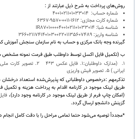
روش‌های پرداخت به شرح ذیل عبارتند از
:
شماره حساب
:
4001021101033014
شماره کارت مجازی: 1612-0011-9570-6367
شناسه شبا:
IR870100004001021101033014
شناسه واریز: 366021174140103002201135607489
گیرنده وجه بانک مرکزی و حساب به نام سازمان سنجش آموزش کش
ب
)
تکمیل فایل اکسل توسط داوطلب طبق فرمت نمونه مشخص ش
)
ایرانی ) 5. تصویر فیش واریزی
تذکرمهم
:
طریق لینک موجود در کارنامه اقدام به پرداخت هزینه و تکمیل
(امکان چاپ فرم از طریق لینک موجود در کارنامه وجود دارد)،
فایل
گزینش دانشجو ارسال گردد.
*مجدداً توصیه می‌شود حتما تمامی مراحل را با دقت کامل انجام د