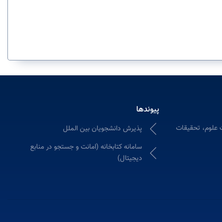
پیوندها
 علوم، تحقیقات
پذیرش دانشجویان بین الملل
سامانه كتابخانه (امانت و جستجو در منابع
دیجیتال)