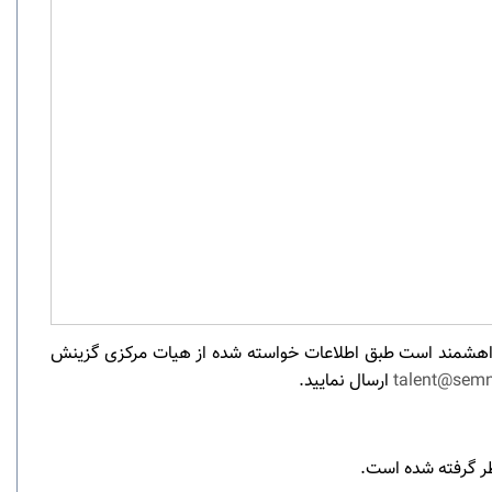
ناسی‌ارشد بدون آزمون (استعدادهای درخشان) سال تحصیلی ۰5-۱۴۰4 دانشگاه سمنان، خواهشمند است طبق اطلاعات خواسته شده از هیات مرکزی گزینش
talent@semn
ارسال نمایید.
.