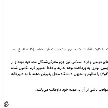
ت ملی پشت و رو 3. تصویر صفحه اول شناسنامه 4. تصویر صفحه پاسپورت یا کارت اقامت که حاوی مشخصات فرد باشد (کلیه اتباع غیر
یرش‌شده استعداد درخشان در مقطع دکتری هستند می‌رساند چنانچه در آزمون دکتری 1404 دانشگاه‌های دولتی و آزاد اسلامی نیز جزو معرفی‌شدگان مصاحبه بوده و از
ون‌ نیازی به
پرداخت وجه ندارند
و فقط تصویر فرم تکمیل شده
و مدارک ذکر شده در قسمت مدارک داوطلبان (بندهای 2،1و3) را تنظیم و تحویل دانشگاه محل پذیرش دهند تا به دبیرخانه
عواقب ناشی از آن بر عهده خود داوطلب می‌باشد
.