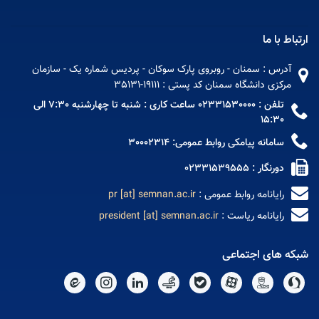
ارتباط با ما
آدرس : سمنان - روبروی پارک سوکان - پردیس شماره یک - سازمان
مرکزی دانشگاه سمنان کد پستی : 19111-35131
تلفن : 02331530000 ساعت کاری : شنبه تا چهارشنبه 7:30 الی
15:30
سامانه پیامکی روابط عمومی: 30002314
دورنگار : 02331539555
رایانامه روابط عمومی :
pr [at] semnan.ac.ir
رایانامه ریاست :
president [at] semnan.ac.ir
شبکه های اجتماعی