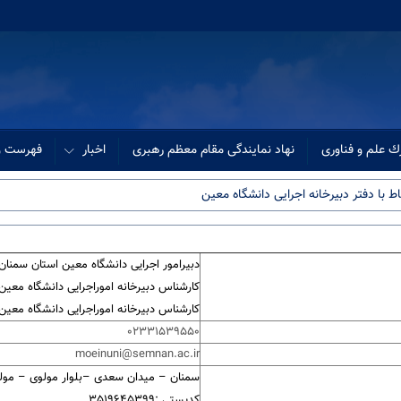
ك علم و فناوری
نهاد نمایندگی مقام معظم رهبری
اخبار
فهرست وب
اط با دفتر دبیرخانه اجرایی دانشگاه معین
دبیرامور اجرایی دانشگاه معین استان سمنان(دکترعظیم
کارشناس دبیرخانه اموراجرایی دانشگاه معین استان 
کارشناس دبیرخانه اموراجرایی دانشگاه معین استان 
02331539550
moeinuni@semnan.ac.ir
سمنان – میدان سعدی –بلوار مولوی – مولوی
کدپستی :3519645399