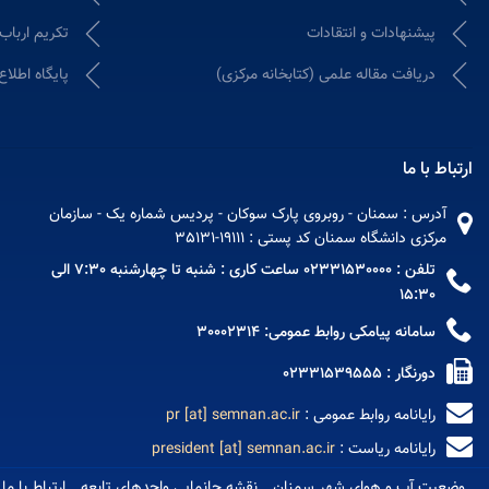
پیشنهادات و انتقادات
تکریم ارباب
دریافت مقاله علمی (کتابخانه مرکزی)
پایگاه اطلاع
ارتباط با ما
آدرس : سمنان - روبروی پارک سوکان - پردیس شماره یک - سازمان
مرکزی دانشگاه سمنان کد پستی : 19111-35131
تلفن : 02331530000 ساعت کاری : شنبه تا چهارشنبه 7:30 الی
15:30
سامانه پیامکی روابط عمومی: 30002314
دورنگار : 02331539555
رایانامه روابط عمومی :
pr [at] semnan.ac.ir
رایانامه ریاست :
president [at] semnan.ac.ir
وضعیت آب و هوای شهر سمنان
نقشه جانمايي واحدهاي تابعه
ارتباط با ما