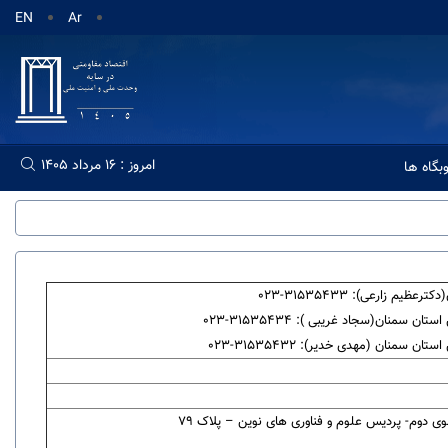
EN
Ar
امروز : 16 مرداد 1405
گاه ها
 زارعی): 31535433-023
سمنان(سجاد غریبی ): 31535434-023
سمنان (مهدی خدیر): 31535432-023
 دوم- پردیس علوم و فناوری های نوین – پلاک 79